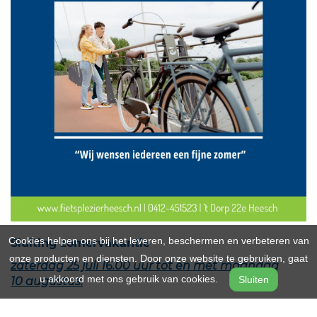
Cookies helpen ons bij het leveren, beschermen en verbeteren van
Sluiting zomervakantie
onze producten en diensten. Door onze website te gebruiken, gaat
zaterdag 25 juli 16.00 uur tot en met maandag
u akkoord met ons gebruik van cookies.
Sluiten
10 augustus.
In de week voor onze vakantie en de week erna