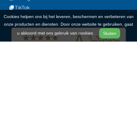
TikTok
Cookies helpen ons bij het leveren, beschermen en verbeteren van
onze producten en diensten. Door onze website te gebruiken, gaat
u akkoord met ons gebruik van cookies.
Sluiten
Onze merken
Batavus
Riese & Müller
Qwic
Cortina
Alpina Bikes
RIH
Advanced E-bike Das Original