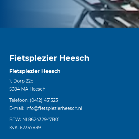
Fietsplezier Heesch
Fietsplezier Heesch
't Dorp 22e
5384 MA
Heesch
Telefoon:
(0412) 451523
E-mail:
info@fietsplezierheesch.nl
BTW: NL862432947B01
KvK: 82357889