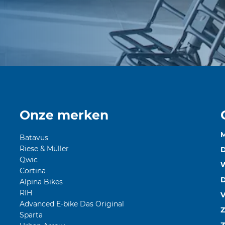
Onze merken
Batavus
Riese & Müller
D
Qwic
Cortina
Alpina Bikes
RIH
V
Advanced E-bike Das Original
Z
Sparta