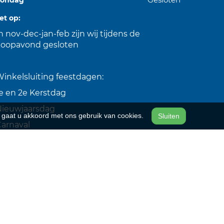
et op:
n nov-dec-jan-feb zijn wij tijdens de
koopavond gesloten
inkelsluiting feestdagen:
e en 2e Kerstdag
Nieuwjaarsdag
n, gaat u akkoord met ons gebruik van cookies.
Sluiten
arnaval
Koningsdag
evrijdingsdag
Hemelvaartsdag