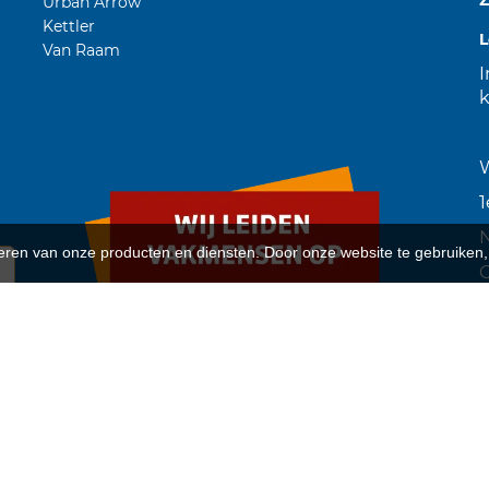
Urban Arrow
Kettler
L
Van Raam
I
W
1
teren van onze producten en diensten. Door onze website te gebruike
C
B