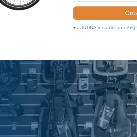
Ont
«
CORTINA e_common_integra