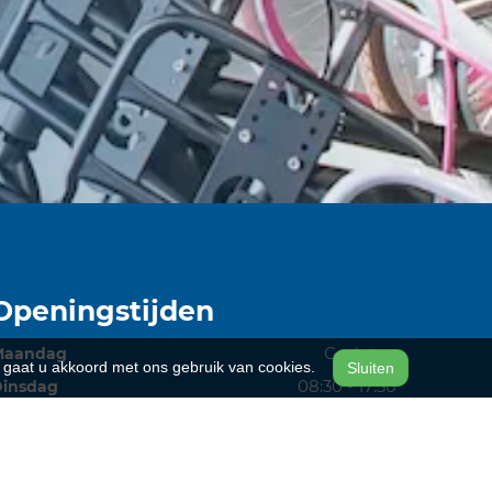
Openingstijden
Gesloten
Maandag
n, gaat u akkoord met ons gebruik van cookies.
Sluiten
08:30 - 17:30
insdag
08:30 - 17:30
Woensdag
08:30 - 17:30
Donderdag
08:30 - 20:00
rijdag