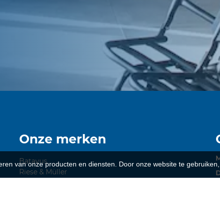
Onze merken
Batavus
teren van onze producten en diensten. Door onze website te gebruike
Riese & Müller
D
Qwic
Cortina
Alpina Bikes
RIH
V