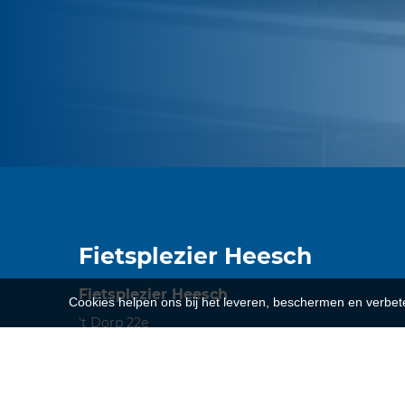
Fietsplezier Heesch
Fietsplezier Heesch
Cookies helpen ons bij het leveren, beschermen en verbe
't Dorp 22e
5384 MA
Heesch
Telefoon:
(0412) 451523
E-mail:
info@fietsplezierheesch.nl