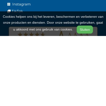
Instagram
TikTok
Cookies helpen ons bij het leveren, beschermen en verbeteren van
onze producten en diensten. Door onze website te gebruiken, gaat
u akkoord met ons gebruik van cookies.
Sluiten
Onze merken
Batavus
Riese & Müller
Qwic
Cortina
Alpina Bikes
RIH