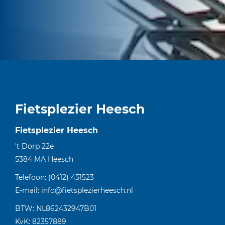
Fietsplezier Heesch
Fietsplezier Heesch
't Dorp 22e
5384 MA
Heesch
Telefoon:
(0412) 451523
E-mail:
info@fietsplezierheesch.nl
BTW: NL862432947B01
KvK: 82357889