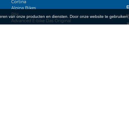
Cortina
Alpina Bikes
RIH
V
teren van onze producten en diensten. Door onze website te gebruike
Advanced E-bike Das Original
Z
Sparta
Urban Arrow
Kettler
L
Van Raam
I
W
1
C
B