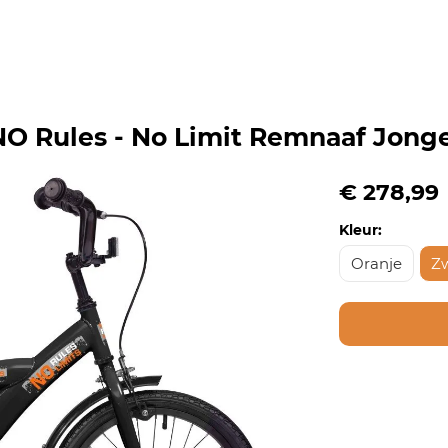
NO Rules - No Limit Remnaaf Jong
€ 278,99
Kleur:
Oranje
Z