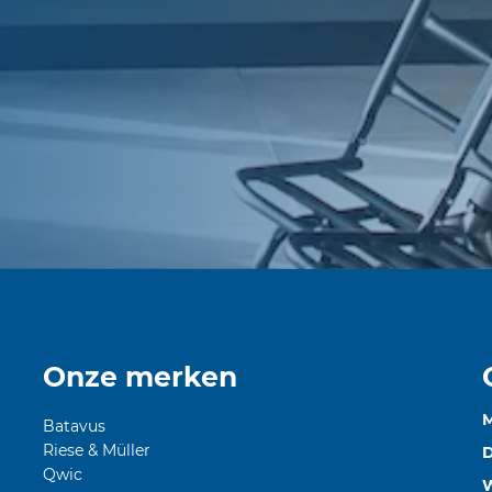
Onze merken
Batavus
Riese & Müller
D
Qwic