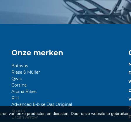
Onze merken
Batavus
Riese & Müller
D
Qwic
Cortina
Alpina Bikes
RIH
V
Advanced E-bike Das Original
Z
Sparta
teren van onze producten en diensten. Door onze website te gebruike
Urban Arrow
Kettler
L
Van Raam