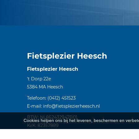
Fietsplezier Heesch
Fietsplezier Heesch
't Dorp 22e
5384 MA
Heesch
Telefoon:
(0412) 451523
E-mail:
info@fietsplezierheesch.nl
BTW: NL862432947B01
Cookies helpen ons bij het leveren, beschermen en verbe
KvK: 82357889