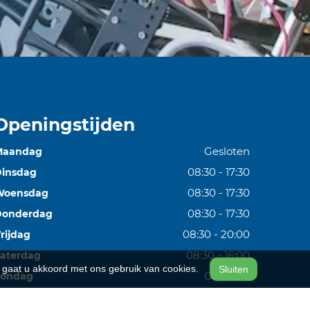
Openingstijden
Gesloten
Maandag
08:30 - 17:30
insdag
08:30 - 17:30
Woensdag
08:30 - 17:30
Donderdag
08:30 - 20:00
rijdag
08:30 - 16:00
aterdag
n, gaat u akkoord met ons gebruik van cookies.
Sluiten
Gesloten
Zondag
et op: