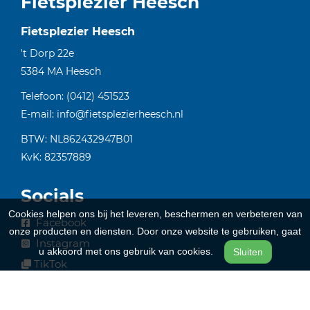
Fietsplezier Heesch
Fietsplezier Heesch
't Dorp 22e
5384 MA
Heesch
Telefoon:
(0412) 451523
E-mail:
info@fietsplezierheesch.nl
BTW: NL862432947B01
KvK: 82357889
Socials
Cookies helpen ons bij het leveren, beschermen en verbeteren van
Facebook
onze producten en diensten. Door onze website te gebruiken, gaat
Instagram
u akkoord met ons gebruik van cookies.
Sluiten
TikTok