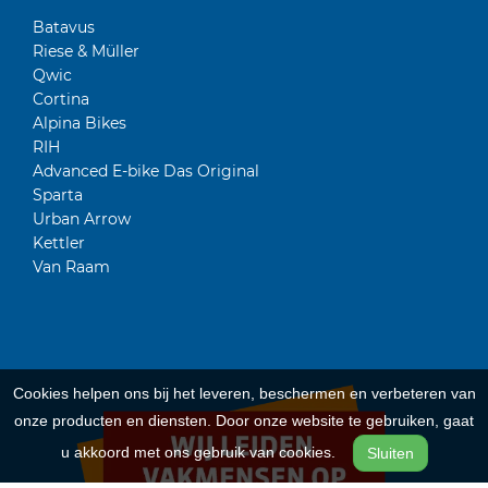
Batavus
Riese & Müller
Qwic
Cortina
Alpina Bikes
RIH
Advanced E-bike Das Original
Sparta
Urban Arrow
Kettler
Van Raam
Cookies helpen ons bij het leveren, beschermen en verbeteren van
onze producten en diensten. Door onze website te gebruiken, gaat
u akkoord met ons gebruik van cookies.
Sluiten