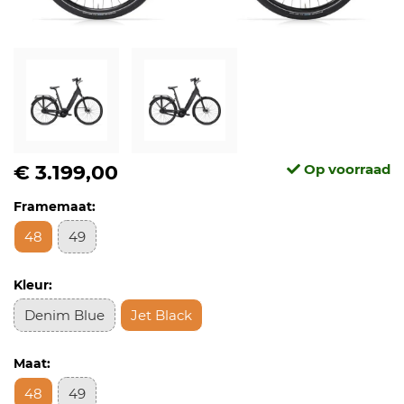
€ 3.199,00
Op voorraad
Framemaat:
48
49
Kleur:
Denim Blue
Jet Black
Maat:
48
49