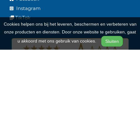
Instagram
TikTok
Cookies helpen ons bij het leveren, beschermen en verbeteren van
onze producten en diensten. Door onze website te gebruiken, gaat
u akkoord met ons gebruik van cookies.
Sluiten
Onze merken
Batavus
Riese & Müller
Qwic
Cortina
Alpina Bikes