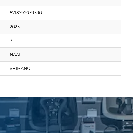
8718792039390
2025
7
NAAF
SHIMANO