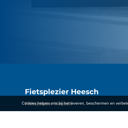
Fietsplezier Heesch
Cookies helpen ons bij het leveren, beschermen en verbe
Fietsplezier Heesch
't Dorp 22e
5384 MA
Heesch