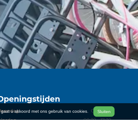
Openingstijden
Gesloten
Maandag
n, gaat u akkoord met ons gebruik van cookies.
Sluiten
08:30 - 17:30
insdag
08:30 - 17:30
Woensdag