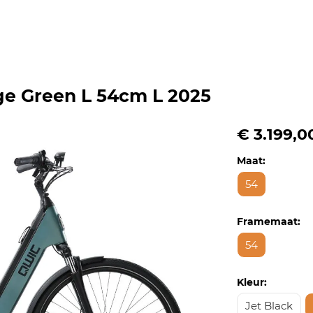
e Green L 54cm L 2025
€ 3.199,0
Maat:
54
Framemaat:
54
Kleur:
Jet Black