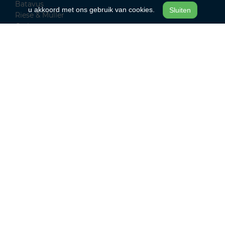
Batavus
u akkoord met ons gebruik van cookies.
Sluiten
Riese & Müller
Qwic
Cortina
Alpina Bikes
RIH
Advanced E-bike Das Original
Sparta
Urban Arrow
Kettler
Van Raam