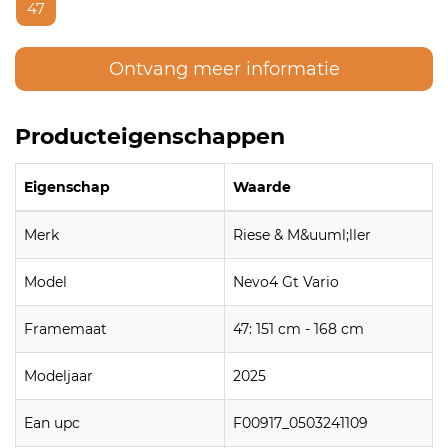
47
Ontvang meer informatie
Producteigenschappen
Eigenschap
Waarde
Merk
Riese & M&uuml;ller
Model
Nevo4 Gt Vario
Framemaat
47: 151 cm - 168 cm
Modeljaar
2025
Ean upc
F00917_0503241109