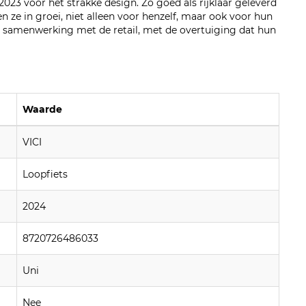
23 voor het strakke design. Zo goed als rijklaar geleverd
ven ze in groei, niet alleen voor henzelf, maar ook voor hun
 samenwerking met de retail, met de overtuiging dat hun
Waarde
VICI
Loopfiets
2024
8720726486033
Uni
Nee