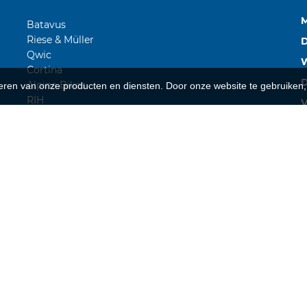
Batavus
Riese & Müller
D
Qwic
Cortina
Alpina Bikes
teren van onze producten en diensten. Door onze website te gebruike
RIH
V
Advanced E-bike Das Original
Z
Sparta
Urban Arrow
Kettler
L
Van Raam
I
W
1